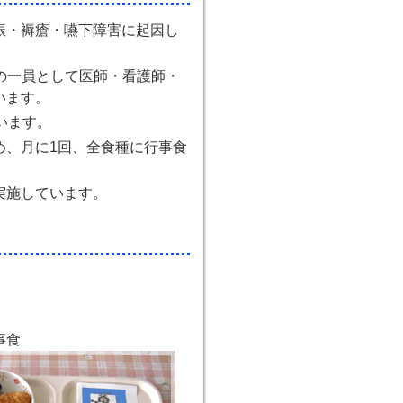
振・褥瘡・嚥下障害に起因し
の一員として医師・看護師・
います。
います。
、月に1回、全食種に行事食
実施しています。
事食