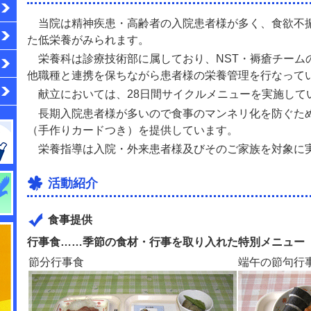
当院は精神疾患・高齢者の入院患者様が多く、食欲不
た低栄養がみられます。
栄養科は診療技術部に属しており、NST・褥瘡チーム
他職種と連携を保ちながら患者様の栄養管理を行なって
献立においては、28日間サイクルメニューを実施して
長期入院患者様が多いので食事のマンネリ化を防ぐため
（手作りカードつき）を提供しています。
栄養指導は入院・外来患者様及びそのご家族を対象に
活動紹介
食事提供
行事食……季節の食材・行事を取り入れた特別メニュー
節分行事食
端午の節句行