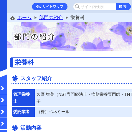
ホーム
部門の紹介
栄養科
栄養科
スタッフ紹介
管理栄養
久野 智美（NST専門療法士・病態栄養専門師・TN
士
子
委託業者
（株）ベネミール
活動内容